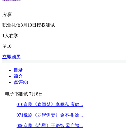
分享
职业礼仪3月10日授权测试
1
人在学
￥10
立即购买
目录
简介
点评(
0
)
电子书测试 7月8日
010京剧《春闺梦》李佩泓 康健...
071豫剧《罗锅训妻》金不换 徐...
006京剧《赤壁》于魁智 孟广禄...